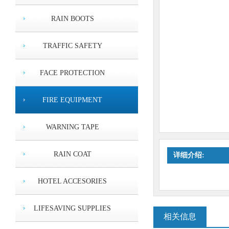
RAIN BOOTS
TRAFFIC SAFETY
FACE PROTECTION
FIRE EQUIPMENT
WARNING TAPE
RAIN COAT
详细介绍:
HOTEL ACCESORIES
低压发泡型耳塞
LIFESAVING SUPPLIES
相关信息