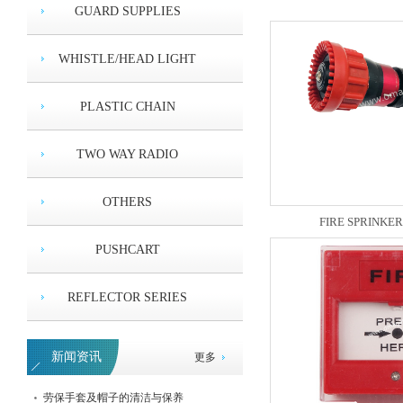
GUARD SUPPLIES
WHISTLE/HEAD LIGHT
PLASTIC CHAIN
TWO WAY RADIO
OTHERS
FIRE SPRINKER
3M护目镜
PUSHCART
REFLECTOR SERIES
新闻资讯
更多
劳保手套及帽子的清洁与保养