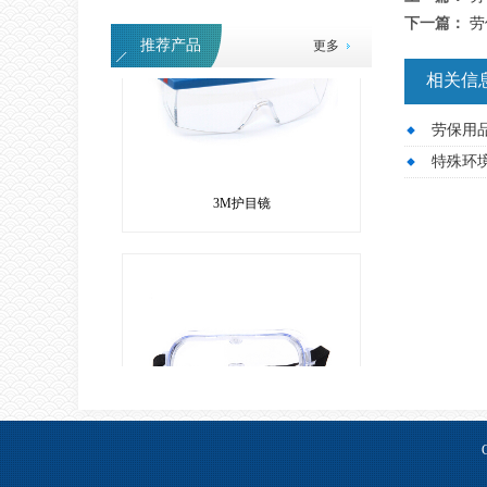
下一篇：
劳
推荐产品
更多
相关信
劳保用
特殊环
3M护目镜
3M防冲击眼罩