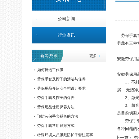
公司新闻
富光8004安全帽
行业资讯
劳保手套在
剪裁有三种
新闻资讯
更多
安徽劳保用
如何挑选工作服
安徽劳保用
劳保手套及帽子的清洁与保养
1、不封边
劳保用品介绍安全帽设计要求
屑 ，无洁
2、激光切
劳保手套及帽子的保养
低压发泡型耳塞
3、超音波
劳保用品使用保养方法
是目前切割
预防劳保手套褪色的方法
劳保手套在
劳保手套常用裁剪方式
各种问题的
特殊环境人员佩戴防护手套注意事...
上一篇：
劳