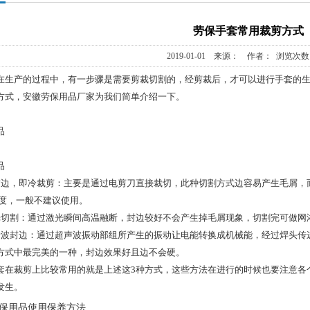
劳保手套常用裁剪方式
2019-01-01 来源： 作者： 浏览次数
生产的过程中，有一步骤是需要剪裁切割的，经剪裁后，才可以进行手套的生
方式，安徽劳保用品厂家为我们简单介绍一下。
品
品
，即冷裁剪：主要是通过电剪刀直接裁切，此种切割方式边容易产生毛屑，
净度，一般不建议使用。
割：通过激光瞬间高温融断，封边较好不会产生掉毛屑现象，切割完可做网
封边：通过超声波振动部组所产生的振动让电能转换成机械能，经过焊头传
方式中最完美的一种，封边效果好且边不会硬。
裁剪上比较常用的就是上述这3种方式，这些方法在进行的时候也要注意各
发生。
保用品使用保养方法